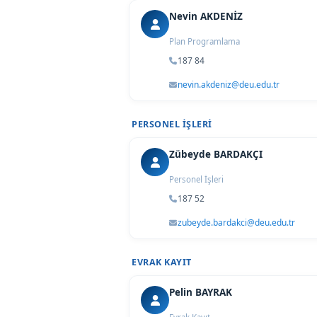
Nevin AKDENİZ
Plan Programlama
187 84
nevin.akdeniz@deu.edu.tr
PERSONEL İŞLERI
Zübeyde BARDAKÇI
Personel İşleri
187 52
zubeyde.bardakci@deu.edu.tr
EVRAK KAYIT
Pelin BAYRAK