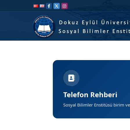
İçeriğe
Navigasyona
atla
atla
Telefon Rehberi
Sosyal Bilimler Enstitüsü birim ve