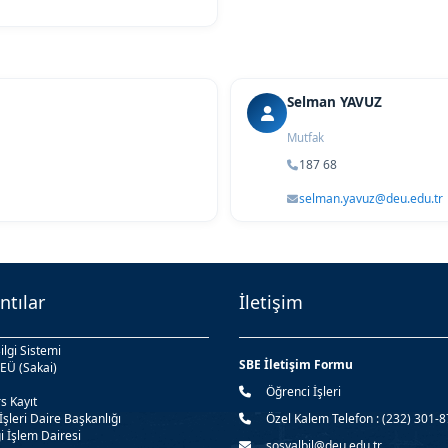
Selman YAVUZ
Mutfak
187 68
selman.yavuz@deu.edu.tr
ntılar
İletişim
ilgi Sistemi
SBE İletişim Formu
EÜ (Sakai)
Öğrenci İşleri
s Kayıt
İşleri Daire Başkanlığı
Özel Kalem Telefon : (232) 301-
i İşlem Dairesi
sosyalbil@deu.edu.tr