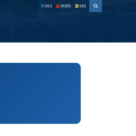
DEÜ
DEBİS
EBS
stanı
Rezervasyon Sistemi
Enstitü Bilgi Sistemi
İletişim