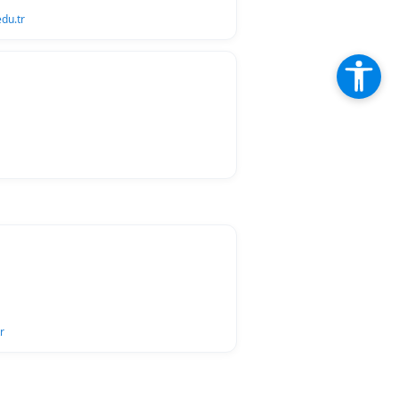
du.tr
r