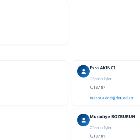
Esra AKINCI
Öğrenci İşleri
187 87
esra.akinci@deu.edu.tr
Muradiye BOZBURUN
Öğrenci İşleri
187 81