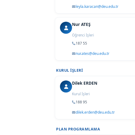
leyla.karacan@deu.edu.tr
Nur ATEŞ
Öğrenci İşleri
187 55
nur.ates@deu.edu.tr
KURUL İŞLERI
Dilek ERDEN
Kurul İşleri
188 95
dilek.erden@deu.edu.tr
PLAN PROGRAMLAMA