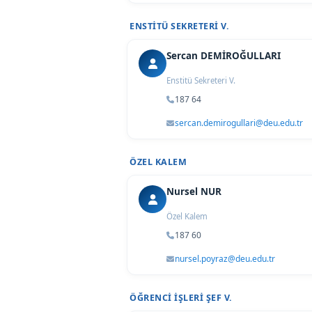
ENSTITÜ SEKRETERI V.
Sercan DEMİROĞULLARI
Enstitü Sekreteri V.
187 64
sercan.demirogullari@deu.edu.tr
ÖZEL KALEM
Nursel NUR
Özel Kalem
187 60
nursel.poyraz@deu.edu.tr
ÖĞRENCI İŞLERI ŞEF V.