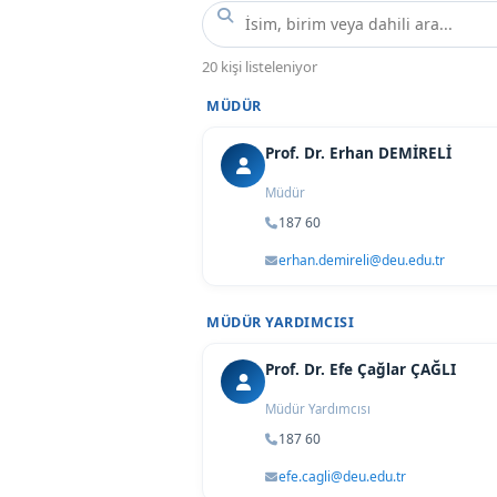
20 kişi listeleniyor
MÜDÜR
Prof. Dr. Erhan DEMİRELİ
Müdür
187 60
erhan.demireli@deu.edu.tr
MÜDÜR YARDIMCISI
Prof. Dr. Efe Çağlar ÇAĞLI
Müdür Yardımcısı
187 60
efe.cagli@deu.edu.tr