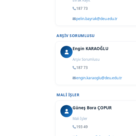
Evrak Kayıt
187 73
pelin.bayrak@deu.edu.tr
ARŞIV SORUMLUSU
Engin KARAOĞLU
Arşiv Sorumlusu
187 73
engin.karaoglu@deu.edu.tr
MALI İŞLER
Güneş Bora ÇOPUR
Mali İşler
193 49