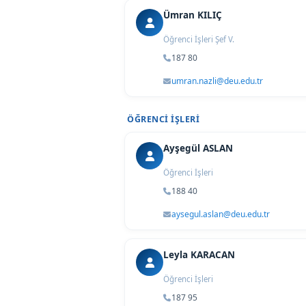
Ümran KILIÇ
Öğrenci İşleri Şef V.
187 80
umran.nazli@deu.edu.tr
ÖĞRENCI İŞLERI
Ayşegül ASLAN
Öğrenci İşleri
188 40
aysegul.aslan@deu.edu.tr
Leyla KARACAN
Öğrenci İşleri
187 95