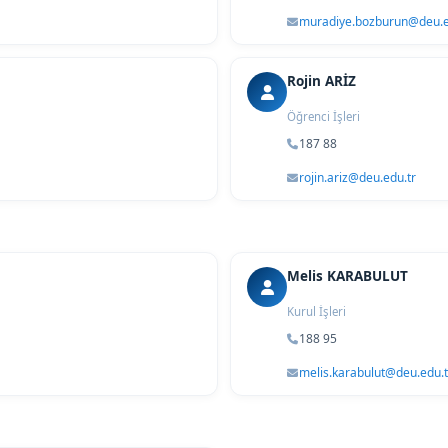
muradiye.bozburun@deu.e
Rojin ARİZ
Öğrenci İşleri
187 88
rojin.ariz@deu.edu.tr
Melis KARABULUT
Kurul İşleri
188 95
melis.karabulut@deu.edu.t