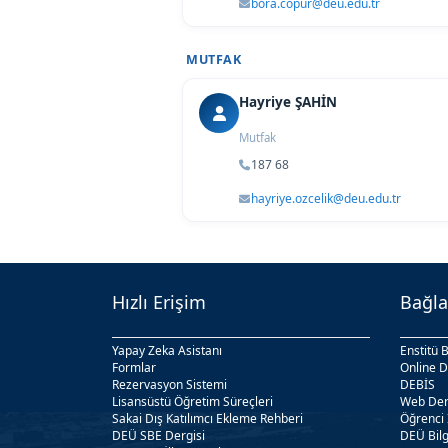
bora.copur@deu.edu.tr
MUTFAK
Hayriye ŞAHİN
Mutfak
187 68
hayriye.ozcelik@deu.edu.tr
Hızlı Erişim
Bağla
Yapay Zeka Asistanı
Enstitü B
Formlar
Online D
Rezervasyon Sistemi
DEBİS
Lisansüstü Öğretim Süreçleri
Web Der
Sakai Dış Katılımcı Ekleme Rehberi
Öğrenci 
DEÜ SBE Dergisi
DEÜ Bilg