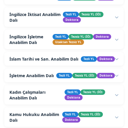
İngilizce İktisat Anabilim
Tezli YL
Tezsiz YL (İÖ)
Dalı
Doktora
İngilizce İşletme
Tezli YL
Tezsiz YL (İÖ)
Doktora
Anabilim Dalı
Uzaktan Tezsiz YL
İslam Tarihi ve San. Anabilim Dalı
Tezli YL
Doktora
İşletme Anabilim Dalı
Tezli YL
Tezsiz YL (İÖ)
Doktora
Kadın Çalışmaları
Tezli YL
Tezsiz YL (İÖ)
Anabilim Dalı
Doktora
Kamu Hukuku Anabilim
Tezli YL
Tezsiz YL (İÖ)
Dalı
Doktora