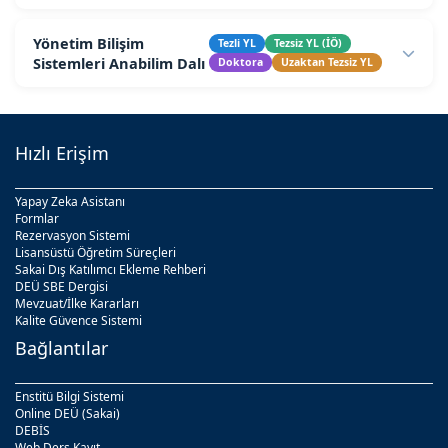
Yönetim Bilişim
Tezli YL
Tezsiz YL (İÖ)
Sistemleri Anabilim Dalı
Doktora
Uzaktan Tezsiz YL
Hızlı Erişim
Yapay Zeka Asistanı
Formlar
Rezervasyon Sistemi
Lisansüstü Öğretim Süreçleri
Sakai Dış Katılımcı Ekleme Rehberi
DEÜ SBE Dergisi
Mevzuat/İlke Kararları
Kalite Güvence Sistemi
Bağlantılar
Enstitü Bilgi Sistemi
Online DEÜ (Sakai)
DEBİS
Web Ders Kayıt