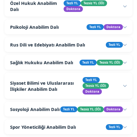
Özel Hukuk Anabilim
Tezli YL
Tezsiz YL (İÖ)
Dalı
Doktora
Psikoloji Anabilim Dalı
Tezli YL
Doktora
Rus Dili ve Edebiyatı Anabilim Dalı
Tezli YL
Sağlık Hukuku Anabilim Dalı
Tezli YL
Tezsiz YL (İÖ)
Tezli YL
Siyaset Bilimi ve Uluslararası
Tezsiz YL (İÖ)
İlişkiler Anabilim Dalı
Doktora
Sosyoloji Anabilim Dalı
Tezli YL
Tezsiz YL (İÖ)
Doktora
Spor Yöneticiliği Anabilim Dalı
Tezli YL