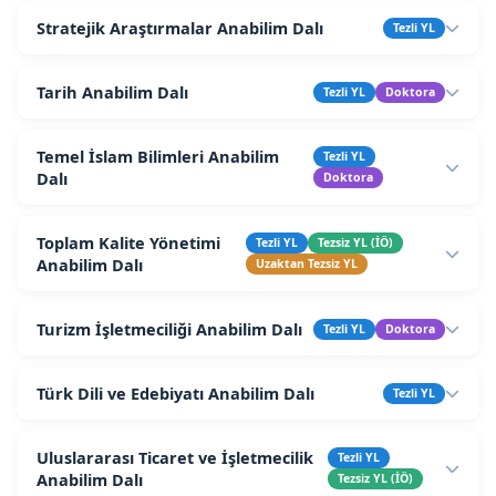
Stratejik Araştırmalar Anabilim Dalı
Tezli YL
Tarih Anabilim Dalı
Tezli YL
Doktora
Temel İslam Bilimleri Anabilim
Tezli YL
Dalı
Doktora
Toplam Kalite Yönetimi
Tezli YL
Tezsiz YL (İÖ)
Anabilim Dalı
Uzaktan Tezsiz YL
Turizm İşletmeciliği Anabilim Dalı
Tezli YL
Doktora
Türk Dili ve Edebiyatı Anabilim Dalı
Tezli YL
Uluslararası Ticaret ve İşletmecilik
Tezli YL
Anabilim Dalı
Tezsiz YL (İÖ)