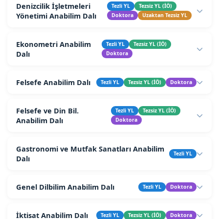
Denizcilik İşletmeleri
Tezli YL
Tezsiz YL (İÖ)
Yönetimi Anabilim Dalı
Doktora
Uzaktan Tezsiz YL
Ekonometri Anabilim
Tezli YL
Tezsiz YL (İÖ)
Dalı
Doktora
Felsefe Anabilim Dalı
Tezli YL
Tezsiz YL (İÖ)
Doktora
Felsefe ve Din Bil.
Tezli YL
Tezsiz YL (İÖ)
Anabilim Dalı
Doktora
Gastronomi ve Mutfak Sanatları Anabilim
Tezli YL
Dalı
Genel Dilbilim Anabilim Dalı
Tezli YL
Doktora
İktisat Anabilim Dalı
Tezli YL
Tezsiz YL (İÖ)
Doktora