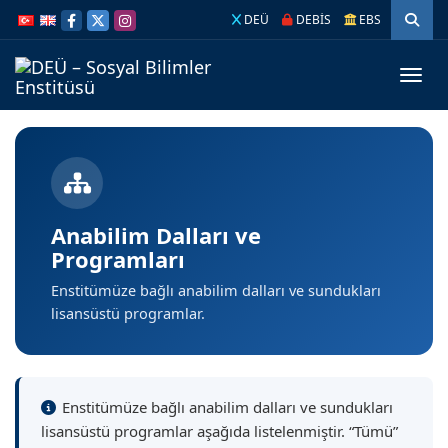
İçeriğe
Navigasyona
DEÜ
DEBİS
EBS
atla
atla
Menüy
Anabilim Dalları ve
Programları
Enstitümüze bağlı anabilim dalları ve sundukları
lisansüstü programlar.
Enstitümüze bağlı anabilim dalları ve sundukları
lisansüstü programlar aşağıda listelenmiştir. “Tümü”