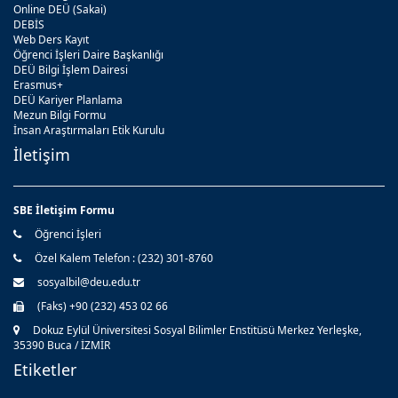
Online DEÜ (Sakai)
DEBİS
Web Ders Kayıt
Öğrenci İşleri Daire Başkanlığı
DEÜ Bilgi İşlem Dairesi
Erasmus+
DEÜ Kariyer Planlama
Mezun Bilgi Formu
İnsan Araştırmaları Etik Kurulu
İletişim
SBE İletişim Formu
Öğrenci İşleri
Özel Kalem Telefon : (232) 301-8760
sosyalbil@deu.edu.tr
(Faks) +90 (232) 453 02 66
Dokuz Eylül Üniversitesi Sosyal Bilimler Enstitüsü Merkez Yerleşke,
35390 Buca / İZMİR
Etiketler