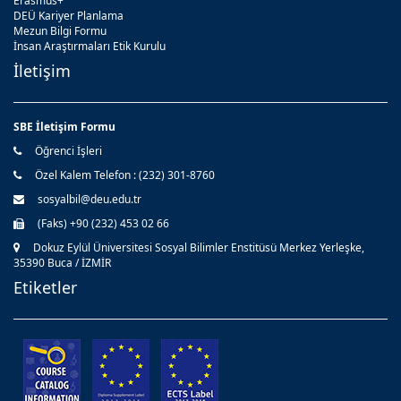
Erasmus+
DEÜ Kariyer Planlama
Mezun Bilgi Formu
İnsan Araştırmaları Etik Kurulu
İletişim
SBE İletişim Formu
Öğrenci İşleri
Özel Kalem Telefon : (232) 301-8760
sosyalbil@deu.edu.tr
(Faks) +90 (232) 453 02 66
Dokuz Eylül Üniversitesi Sosyal Bilimler Enstitüsü Merkez Yerleşke,
35390 Buca / İZMİR
Etiketler