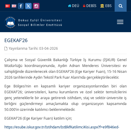
İçeriğe
Navigasyona
DEÜ
DEBİS
EBS
atla
atla
Menüy
Geç
EGEKAF’26
Yayınlanma Tarihi: 03-04-2026
Çalışma ve Sosyal Güvenlik Bakanlığı Türkiye İş Kurumu (İŞKUR) Genel
Müdürlüğü koordinasyonunda, Aydın Adnan Menderes Üniversitesi ev
sahipliğinde düzenlenecek olan EGEKAF’26 (Ege Kariyer Fuarı), 15-16 Nisan
2026 tarihlerinde Aydın Tekstil Park Fuar Alanı’nda gerçekleştirilecektir.
Ege Bölgesi’nin en kapsamlı kariyer organizasyonlarından biri olan
EGEKAF’26; üniversiteleri, kamu kurumlarını ve özel sektör temsilcilerini
genç yeteneklerle bir araya getirerek istihdam, staj ve sektör-üniversite iş
birliğini güçlendirmeyi amaçlamakta olup organizasyon kapsamında
50.000’in üzerinde katılımcı beklenmektedir.
EGEKAF’26 (Ege Kariyer Fuarı) katılım için;
https://esube.iskur.gov.tr/Istihdam/IstBkfKatilimciKisi.aspx?f=e9f846ed-