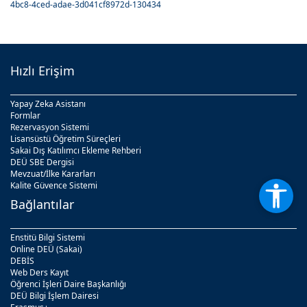
4bc8-4ced-adae-3d041cf8972d-130434
Hızlı Erişim
Yapay Zeka Asistanı
Formlar
Rezervasyon Sistemi
Lisansüstü Öğretim Süreçleri
Sakai Dış Katılımcı Ekleme Rehberi
DEÜ SBE Dergisi
Mevzuat/İlke Kararları
Kalite Güvence Sistemi
Bağlantılar
Enstitü Bilgi Sistemi
Online DEÜ (Sakai)
DEBİS
Web Ders Kayıt
Öğrenci İşleri Daire Başkanlığı
DEÜ Bilgi İşlem Dairesi